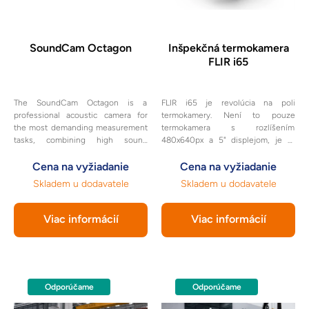
SoundCam Octagon
Inšpekčná termokamera
FLIR i65
The SoundCam Octagon is a
FLIR i65 je revolúcia na poli
professional acoustic camera for
termokamery. Není to pouze
the most demanding measurement
termokamera s rozlíšením
tasks, combining high sound
480x640px a 5" displejom, je to
localization accuracy with advanced
systém, ktorý v sebe spojuje IR
acoustic data analysis.
Cena na vyžiadanie
detekciu pomocou vyhodnotenia a
Cena na vyžiadanie
ovládania aplikácií. S touto
Skladem u dodavatele
Skladem u dodavatele
termokamerou máte možnosť
komunikovať prostredníctvom
mobilných dát.
Viac informácií
Viac informácií
Odporúčame
Odporúčame