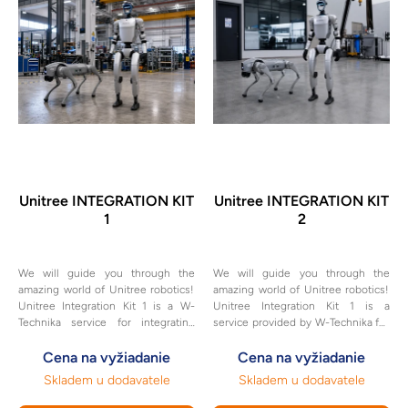
Unitree INTEGRATION KIT
Unitree INTEGRATION KIT
1
2
We will guide you through the
We will guide you through the
amazing world of Unitree robotics!
amazing world of Unitree robotics!
Unitree Integration Kit 1 is a W-
Unitree Integration Kit 1 is a
Technika service for integrating
service provided by W-Technika for
robotic platforms into customer
integrating robotic platforms into
applications.
Cena na vyžiadanie
customer applications.
Cena na vyžiadanie
Skladem u dodavatele
Skladem u dodavatele