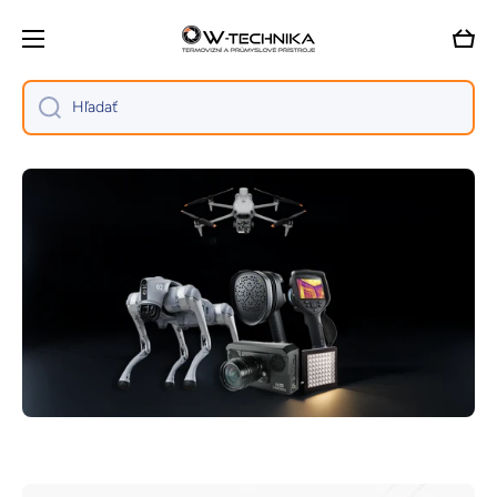
Preskočiť na obsah
Košík
Hľadať