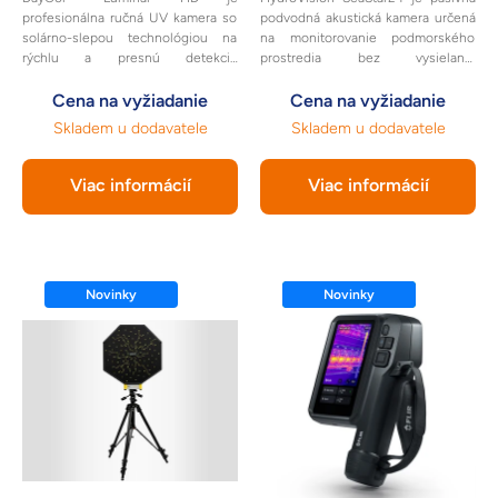
profesionálna ručná UV kamera so
podvodná akustická kamera určená
solárno-slepou technológiou na
na monitorovanie podmorského
rýchlu a presnú detekciu
prostredia bez vysielania
korónových výbojov.
akustických impulzov.
Cena na vyžiadanie
Cena na vyžiadanie
Skladem u dodavatele
Skladem u dodavatele
Viac informácií
Viac informácií
Novinky
Odporúčame
Novinky