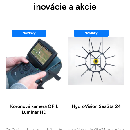
inovácie a akcie
Novinky
Novinky
Korónová kamera OFIL
HydroVision SeaStar24
Luminar HD
DayCor® Luminar HD je
HydroVision SeaStar24 je pasívna