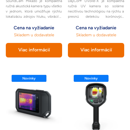
SoundCam Mikado je kompaktná
DayCor® UVollé-X je kompaktná
ručná akustická kamera typu všetko
ručná UV kamera so solárne
v jednom, ktorá umožňuje rýchlu
necitlivou technológiou na rýchlu a
lokalizáciu zdrojov hluku, vibrácií a
presnú detekciu korónových
únikov priamo v teréne.
výbojov nielen na zariadeniach
Cena na vyžiadanie
vysokého napätia.
Cena na vyžiadanie
Skladem u dodavatele
Skladem u dodavatele
Viac informácií
Viac informácií
Novinky
Zľava
Novinky