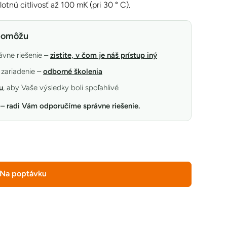
otnú citlivosť až 100 mK (pri 30 ° C).
 pomôžu
vne riešenie –
zistite, v čom je náš prístup iný
zariadenie –
odborné školenia
u
, aby Vaše výsledky boli spoľahlivé
– radi Vám odporučíme správne riešenie.
Na poptávku