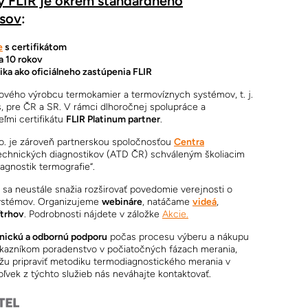
 FLIR je okrem štandardného
usov
:
e
s certifikátom
a 10 rokov
ka ako oficiálneho zastúpenia FLIR
ového výrobcu termokamier a termovíznych systémov, t. j.
 pre ČR a SR. V rámci dlhoročnej spolupráce a
ľmi certifikátu
FLIR Platinum partner
.
o. je zároveň partnerskou spoločnosťou
Centra
 technických diagnostikov (ATD ČR) schváleným školiacim
agnostik termografie“.
sa neustále snažia rozširovať povedomie verejnosti o
systémov. Organizujeme
webináre
, natáčame
videá
,
ľtrhov
. Podrobnosti nájdete v záložke
Akcie.
nickú a odbornú podporu
počas procesu výberu a nákupu
ákazníkom poradenstvo v počiatočných fázach merania,
ážu pripraviť metodiku termodiagnostického merania v
ľvek z týchto služieb nás neváhajte kontaktovať.