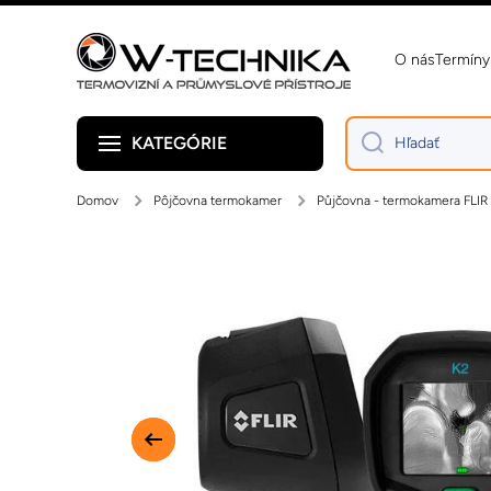
Preskočiť na obsah
O nás
Termíny
KATEGÓRIE
Hľadať
Domov
Pôjčovna termokamer
Půjčovna - termokamera FLIR 
Preskočiť na informácie o produkte