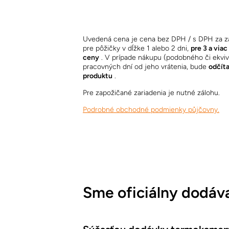
Uvedená cena je cena bez DPH / s DPH za za
pre pôžičky v dĺžke 1 alebo 2 dni,
pre 3 a via
ceny
. V prípade nákupu (podobného či ekviva
pracovných dní od jeho vrátenia, bude
odčíta
produktu
.
Pre zapožičané zariadenia je nutné zálohu.
Podrobné obchodné podmienky půjčovny.
Sme oficiálny dodáva