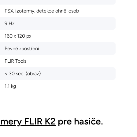
FSX, izotermy, detekce ohně, osob
9 Hz
160 x 120 px
Pevné zaostření
FLIR Tools
< 30 sec. (obraz)
1.1 kg
mery FLIR K2
pre hasiče.