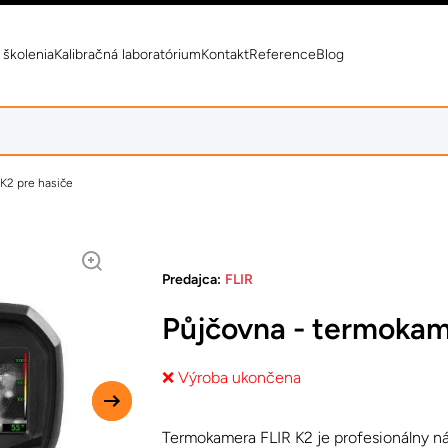
 školenia
Kalibračná laboratórium
Kontakt
Reference
Blog
K2 pre hasiče
Predajca:
FLIR
Půjčovna - termokam
❌ Výroba ukončena
Termokamera FLIR K2 je profesionálny ná