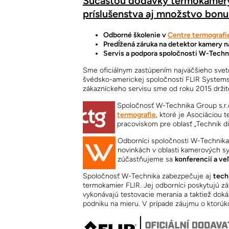
Súčasťou dodávky termokamery
príslušenstva aj množstvo bon
Odborné školenie v
Centre termografi
Predĺžená záruka na detektor kamery n
Servis a podpora spoločnosti W-Techni
Sme oficiálnym zastúpením najväčšieho svet
švédsko-americkej spoločnosti FLIR Systems,
zákazníckeho servisu sme od roku 2015 držite
Spoločnosť W-Technika Group s.r.
termografie
, ktoré je Asociáciou
pracoviskom pre oblasť „Technik di
Odborníci spoločnosti W-Technika 
novinkách v oblasti kamerových 
zúčastňujeme sa
konferencií a ve
Spoločnosť W-Technika zabezpečuje aj
tech
termokamier FLIR. Jej odborníci poskytujú z
vykonávajú testovacie merania a taktiež dok
podniku na mieru. V prípade záujmu o ktorúko