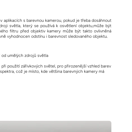
jí v aplikacích s barevnou kamerou, pokud je třeba dosáhnout
droji světla, který se používá k osvětlení objektu,může být
ho filtru před objektiv kamery může být takto ovlivněná
ivně vyhodnocen odstínu i barevnost sledovaného objektu.
" od umělých zdrojů světla
při použití zářivkových světel, pro přirozenější vzhled barev
 spektra, což je místo, kde většina barevných kamery má