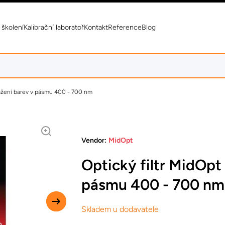
 školení
Kalibrační laboratoř
Kontakt
Reference
Blog
vážení barev v pásmu 400 - 700 nm
Vendor:
MidOpt
Optický filtr MidOpt
pásmu 400 - 700 nm
Skladem u dodavatele