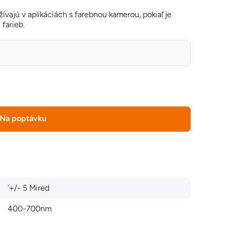
žívajú v aplikáciách s farebnou kamerou, pokiaľ je
farieb.
Na poptávku
'+/- 5 Mired
400-700nm