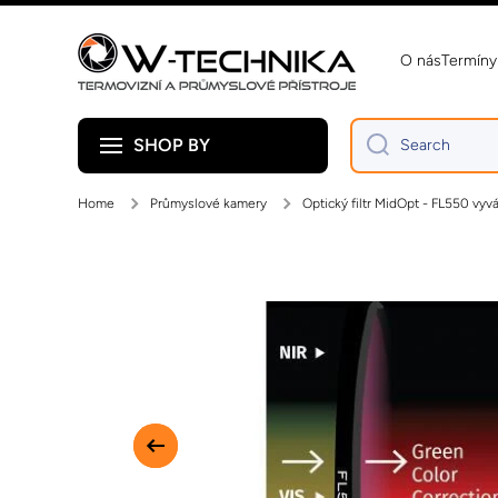
Skip to content
O nás
Termíny
SHOP BY
Search
Home
Průmyslové kamery
Optický filtr MidOpt - FL550 vy
Skip to product information